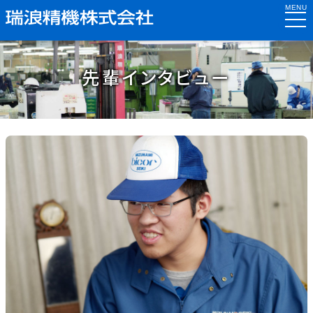
MENU
togg
navi
先輩インタビュー